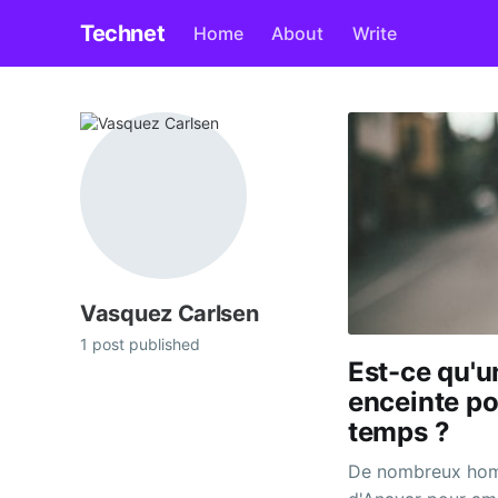
Technet
Home
About
Write
Vasquez Carlsen
1 post published
Est-ce qu'
enceinte p
temps ?
De nombreux homm